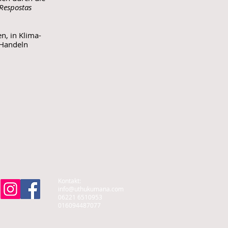
Respostas
n, in Klima-
 Handeln
Kontakt:
info@uthukumana.com
06221 6510953
016094487077