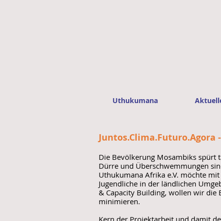
Uthukumana
Aktuell
Juntos.Clima.Futuro.Agora 
Die Bevölkerung Mosambiks spürt t
Dürre und Überschwemmungen sind 
Uthukumana Afrika e.V. möchte mit
Jugendliche in der ländlichen Um
& Capacity Building, wollen wir di
minimieren.
Kern der Projektarbeit und damit de